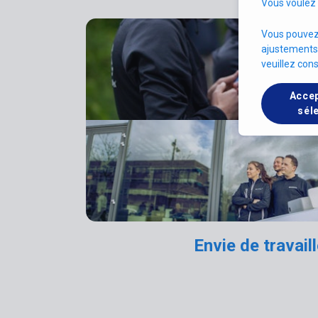
Vous voulez 
Vous pouvez 
ajustements,
veuillez con
Acce
sél
Envie de travai