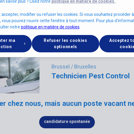
en savoir plus ? Lisez notre
politique en matière de cookies.
accepter, modifier ou refuser les cookies. Si vous souhaitez procéder 
 vous pouvez rouvrir cette fenêtre à tout moment. Pour plus d'informat
Lichtervelde
sulter notre
politique en matière de cookies
.
Copie Copie Copie
pter ma
Refuser les cookies
Acceptez t
ection
optionnels
cooki
Brussel / Bruxelles
Technicien Pest Control
ller chez nous, mais aucun poste vacant n
candidature spontanée