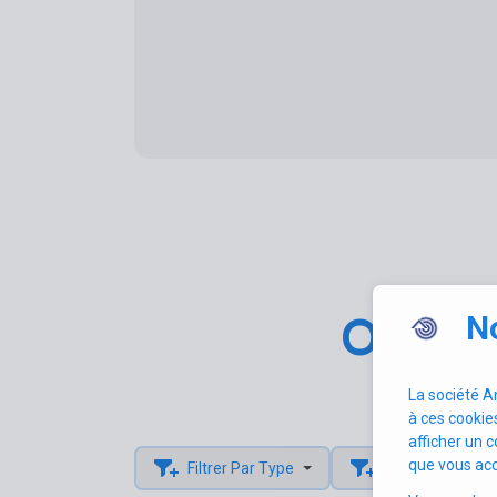
Offres
No
La société A
à ces cookie
afficher un 
que vous ac
Filtrer Par Type
Province