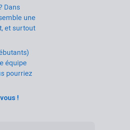
 ? Dans
ssemble une
, et surtout
ébutants)
ne équipe
us pourriez
vous !