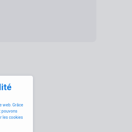
ité
te web. Grâce
et pouvons
r les cookies