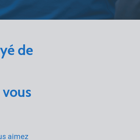
oyé de
a vous
ous aimez