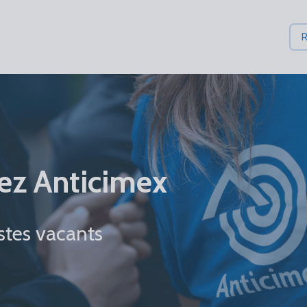
R
hez Anticimex
tes vacants