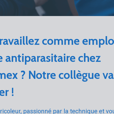
travaillez comme empl
te antiparasitaire chez
mex ? Notre collègue v
r !
ricoleur, passionné par la technique et v