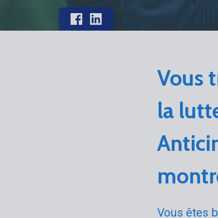
Vous 
la lut
Antici
montre
Vous êtes b