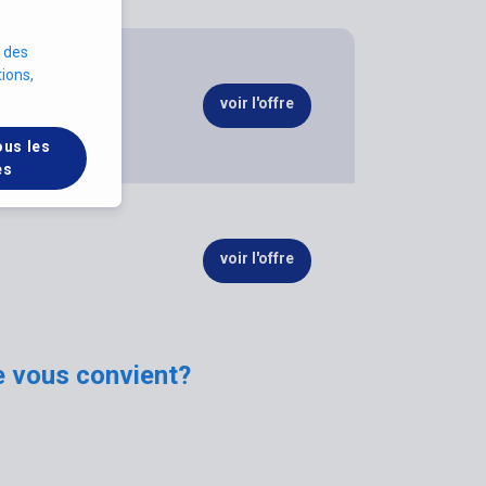
à des
ions,
voir l'offre
ous les
es
voir l'offre
e vous convient?